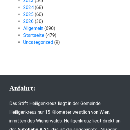
2023
(54)
2024
(68)
2025
(60)
2026
(30)
Allgemein
(690)
Startseite
(479)
Uncategorized
(9)
Anfahrt:
Das Stift Heiligenkreuz liegt in der Gemeinde
Heiligenkreuz nur 15 Kilometer westlich von Wien,
inmitten des Wienerwalds. Heiligenkreuz liegt direkt an
der
Autobahn A 21,
das ist die sogenannte „Allander