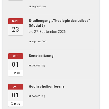
23.Aug.2026 (So)
Studiengang „Theologie des Leibes“
SEPT
(Modul 5)
23
bis 27. September 2026
23.Sept.2026 (Mi)
Senatssitzung
OKT
01
01.Okt.2026 (Do)
09:30
Hochschulkonferenz
OKT
01
01.Okt.2026 (Do)
10:30