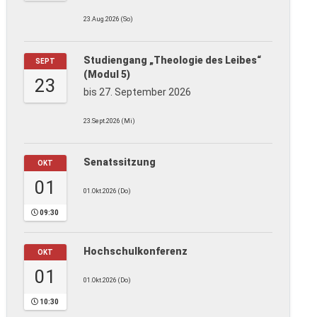
23.Aug.2026 (So)
Studiengang „Theologie des Leibes“
SEPT
(Modul 5)
23
bis 27. September 2026
23.Sept.2026 (Mi)
Senatssitzung
OKT
01
01.Okt.2026 (Do)
09:30
Hochschulkonferenz
OKT
01
01.Okt.2026 (Do)
10:30