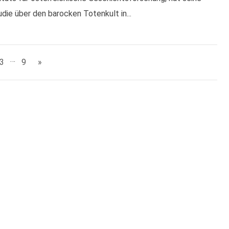
die über den barocken Totenkult in...
…
3
9
»