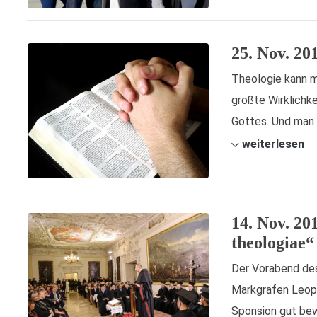
25. Nov. 20
Theologie kann ma
größte Wirklichke
Gottes. Und man s
weiterlesen
14. Nov. 20
theologiae“
Der Vorabend des
Markgrafen Leopol
Sponsion gut bew