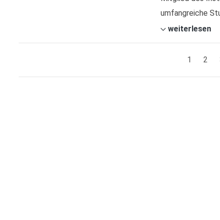
umfangreiche Stu
weiterlesen
1
2