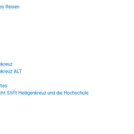
hes Reisen
nkreuz
enkreuz ALT
htes
ht Stift Heiligenkreuz und die Hochschule