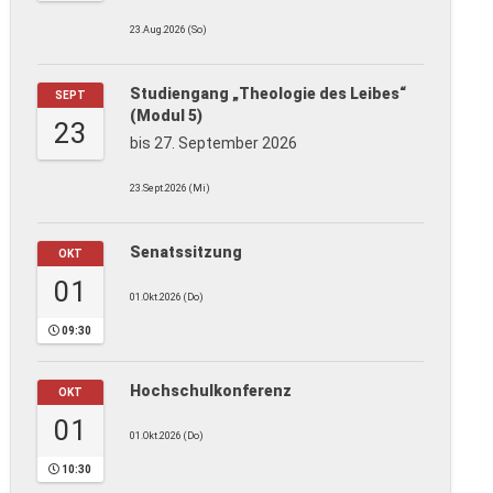
23.Aug.2026 (So)
Studiengang „Theologie des Leibes“
SEPT
(Modul 5)
23
bis 27. September 2026
23.Sept.2026 (Mi)
Senatssitzung
OKT
01
01.Okt.2026 (Do)
09:30
Hochschulkonferenz
OKT
01
01.Okt.2026 (Do)
10:30