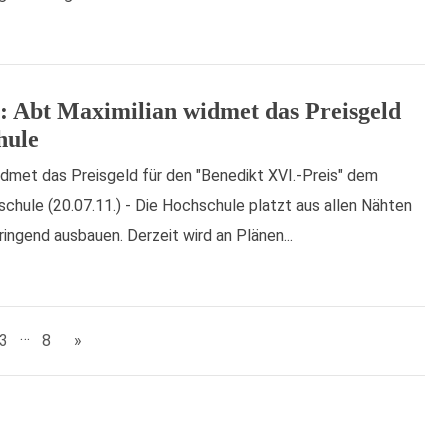
1: Abt Maximilian widmet das Preisgeld
hule
idmet das Preisgeld für den "Benedikt XVI.-Preis" dem
chule (20.07.11.) - Die Hochschule platzt aus allen Nähten
ingend ausbauen. Derzeit wird an Plänen...
…
3
8
»