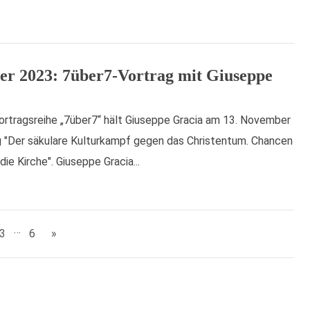
er 2023: 7über7-Vortrag mit Giuseppe
rtragsreihe „7über7“ hält Giuseppe Gracia am 13. November
 "Der säkulare Kulturkampf gegen das Christentum. Chancen
die Kirche". Giuseppe Gracia...
…
3
6
»