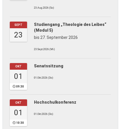
23.Aug.2026 (So)
Studiengang „Theologie des Leibes“
SEPT
(Modul 5)
23
bis 27. September 2026
23.Sept.2026 (Mi)
Senatssitzung
OKT
01
01.Okt.2026 (Do)
09:30
Hochschulkonferenz
OKT
01
01.Okt.2026 (Do)
10:30