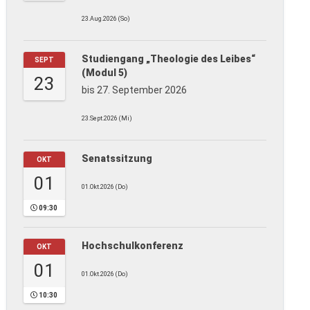
23.Aug.2026 (So)
Studiengang „Theologie des Leibes“
SEPT
(Modul 5)
23
bis 27. September 2026
23.Sept.2026 (Mi)
Senatssitzung
OKT
01
01.Okt.2026 (Do)
09:30
Hochschulkonferenz
OKT
01
01.Okt.2026 (Do)
10:30