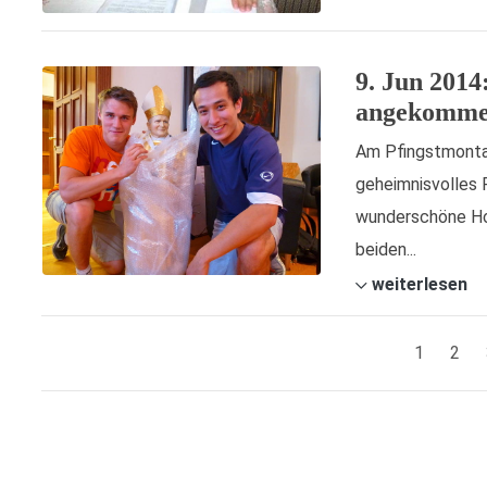
9. Jun 2014
angekomm
Am Pfingstmontag
geheimnisvolles 
wunderschöne Hol
beiden...
weiterlesen
1
2