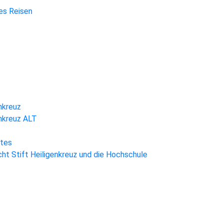
hes Reisen
nkreuz
enkreuz ALT
htes
ht Stift Heiligenkreuz und die Hochschule