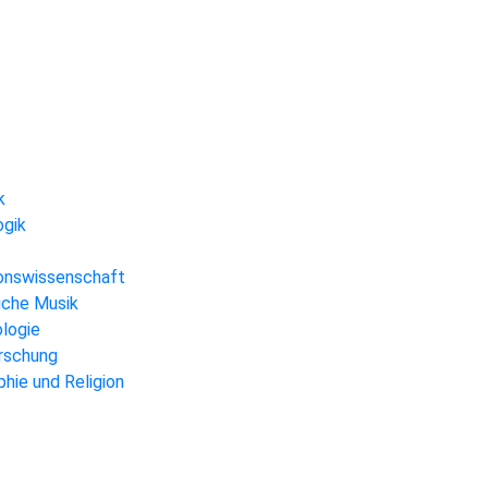
k
ogik
gionswissenschaft
liche Musik
ologie
orschung
hie und Religion