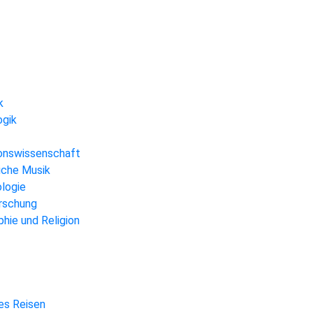
k
ogik
gionswissenschaft
liche Musik
ologie
orschung
hie und Religion
hes Reisen