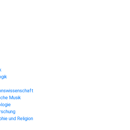
k
ogik
gionswissenschaft
liche Musik
ologie
orschung
hie und Religion