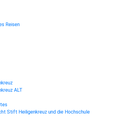
hes Reisen
nkreuz
enkreuz ALT
htes
ht Stift Heiligenkreuz und die Hochschule