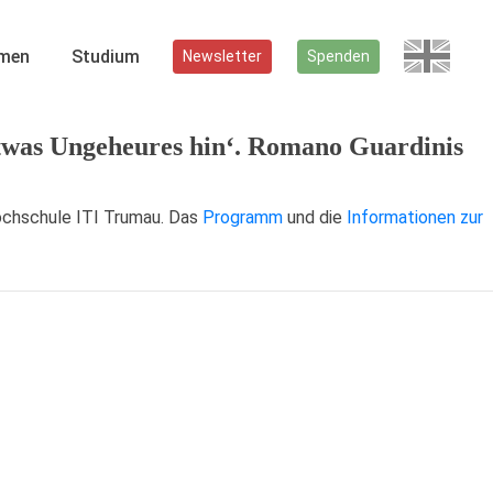
men
Studium
Newsletter
Spenden
twas Ungeheures hin‘. Romano Guardinis
ochschule ITI Trumau. Das
Programm
und die
Informationen zur