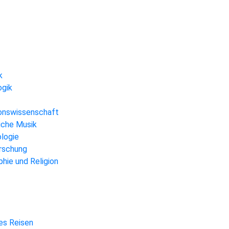
k
ogik
gionswissenschaft
liche Musik
ologie
orschung
hie und Religion
hes Reisen