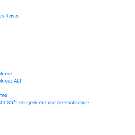
hes Reisen
nkreuz
enkreuz ALT
htes
ht Stift Heiligenkreuz und die Hochschule