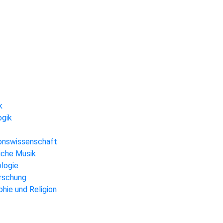
k
ogik
gionswissenschaft
liche Musik
ologie
orschung
hie und Religion