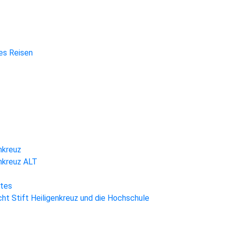
hes Reisen
nkreuz
enkreuz ALT
htes
ht Stift Heiligenkreuz und die Hochschule