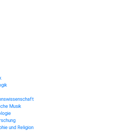
k
ogik
gionswissenschaft
liche Musik
ologie
orschung
hie und Religion