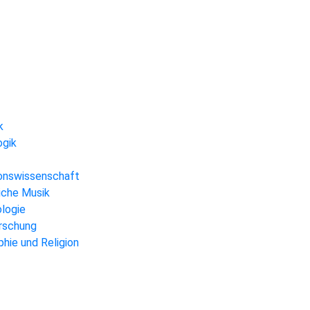
k
ogik
gionswissenschaft
liche Musik
ologie
orschung
hie und Religion