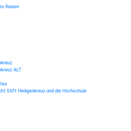
hes Reisen
nkreuz
enkreuz ALT
htes
ht Stift Heiligenkreuz und die Hochschule