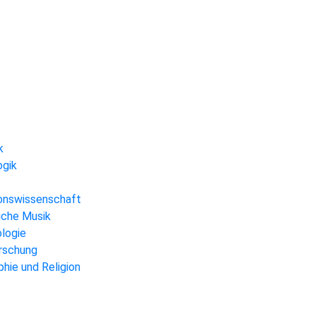
k
ogik
gionswissenschaft
liche Musik
ologie
orschung
hie und Religion