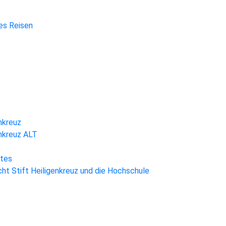
hes Reisen
nkreuz
enkreuz ALT
htes
ht Stift Heiligenkreuz und die Hochschule