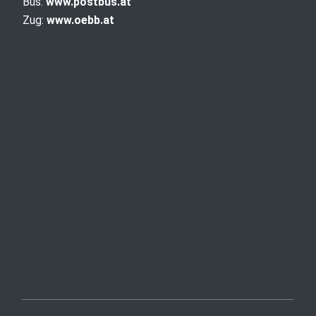
Bus:
www.postbus.at
Zug:
www.oebb.at