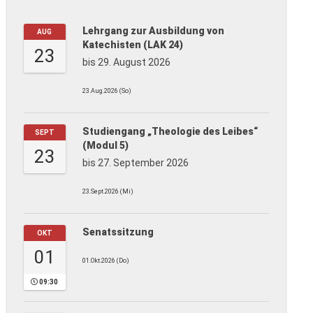
Lehrgang zur Ausbildung von
AUG
Katechisten (LAK 24)
23
bis 29. August 2026
23.Aug.2026 (So)
Studiengang „Theologie des Leibes“
SEPT
(Modul 5)
23
bis 27. September 2026
23.Sept.2026 (Mi)
Senatssitzung
OKT
01
01.Okt.2026 (Do)
09:30