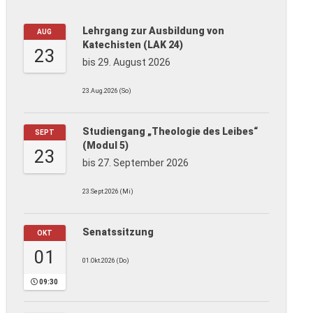
Lehrgang zur Ausbildung von
AUG
Katechisten (LAK 24)
23
bis 29. August 2026
23.Aug.2026 (So)
Studiengang „Theologie des Leibes“
SEPT
(Modul 5)
23
bis 27. September 2026
23.Sept.2026 (Mi)
Senatssitzung
OKT
01
01.Okt.2026 (Do)
09:30