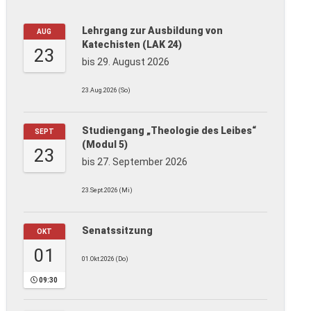
Lehrgang zur Ausbildung von
AUG
Katechisten (LAK 24)
23
bis 29. August 2026
23.Aug.2026 (So)
Studiengang „Theologie des Leibes“
SEPT
(Modul 5)
23
bis 27. September 2026
23.Sept.2026 (Mi)
Senatssitzung
OKT
01
01.Okt.2026 (Do)
09:30