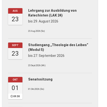
Lehrgang zur Ausbildung von
AUG
Katechisten (LAK 24)
23
bis 29. August 2026
23.Aug.2026 (So)
Studiengang „Theologie des Leibes“
SEPT
(Modul 5)
23
bis 27. September 2026
23.Sept.2026 (Mi)
Senatssitzung
OKT
01
01.Okt.2026 (Do)
09:30