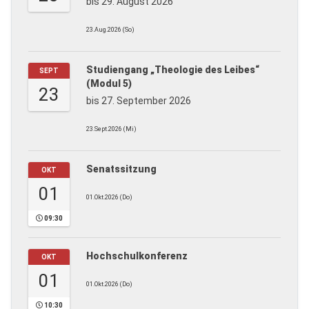
bis 29. August 2026
23.Aug.2026 (So)
Studiengang „Theologie des Leibes“
SEPT
(Modul 5)
23
bis 27. September 2026
23.Sept.2026 (Mi)
Senatssitzung
OKT
01
01.Okt.2026 (Do)
09:30
Hochschulkonferenz
OKT
01
01.Okt.2026 (Do)
10:30