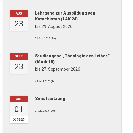
Lehrgang zur Ausbildung von
AUG
Katechisten (LAK 24)
23
bis 29. August 2026
23.Aug.2026 (So)
Studiengang „Theologie des Leibes“
SEPT
(Modul 5)
23
bis 27. September 2026
23.Sept.2026 (Mi)
Senatssitzung
OKT
01
01.Okt.2026 (Do)
09:30