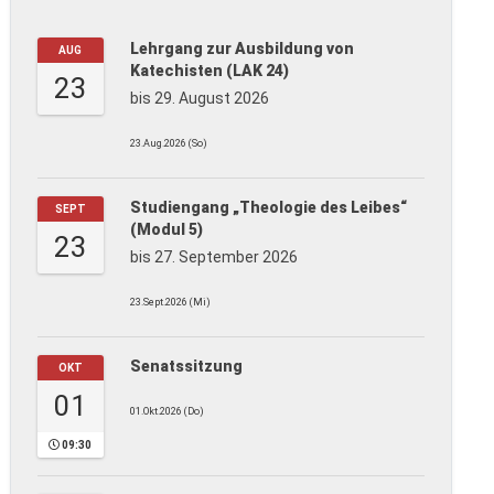
Lehrgang zur Ausbildung von
AUG
Katechisten (LAK 24)
23
bis 29. August 2026
23.Aug.2026 (So)
Studiengang „Theologie des Leibes“
SEPT
(Modul 5)
23
bis 27. September 2026
23.Sept.2026 (Mi)
Senatssitzung
OKT
01
01.Okt.2026 (Do)
09:30