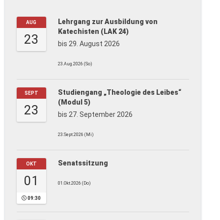
Lehrgang zur Ausbildung von
AUG
Katechisten (LAK 24)
23
bis 29. August 2026
23.Aug.2026 (So)
Studiengang „Theologie des Leibes“
SEPT
(Modul 5)
23
bis 27. September 2026
23.Sept.2026 (Mi)
Senatssitzung
OKT
01
01.Okt.2026 (Do)
09:30