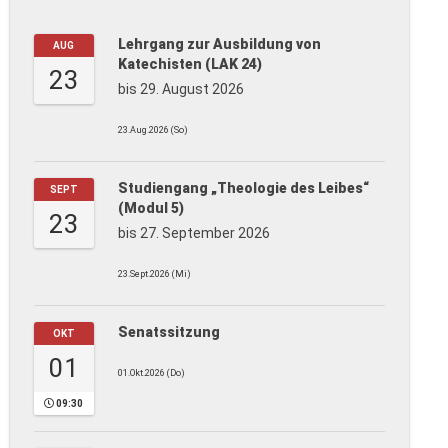
Lehrgang zur Ausbildung von
AUG
Katechisten (LAK 24)
23
bis 29. August 2026
23.Aug.2026 (So)
Studiengang „Theologie des Leibes“
SEPT
(Modul 5)
23
bis 27. September 2026
23.Sept.2026 (Mi)
Senatssitzung
OKT
01
01.Okt.2026 (Do)
09:30