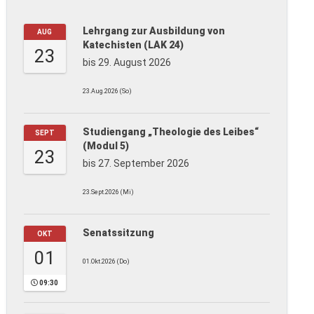
Lehrgang zur Ausbildung von
AUG
Katechisten (LAK 24)
23
bis 29. August 2026
23.Aug.2026 (So)
Studiengang „Theologie des Leibes“
SEPT
(Modul 5)
23
bis 27. September 2026
23.Sept.2026 (Mi)
Senatssitzung
OKT
01
01.Okt.2026 (Do)
09:30