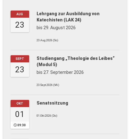
Lehrgang zur Ausbildung von
AUG
Katechisten (LAK 24)
23
bis 29. August 2026
23.Aug.2026 (So)
Studiengang „Theologie des Leibes“
SEPT
(Modul 5)
23
bis 27. September 2026
23.Sept.2026 (Mi)
Senatssitzung
OKT
01
01.Okt.2026 (Do)
09:30