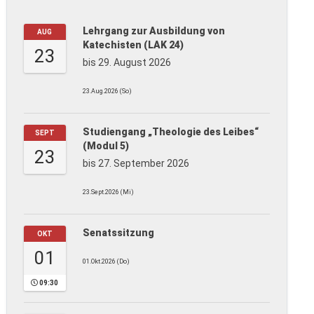
Lehrgang zur Ausbildung von
AUG
Katechisten (LAK 24)
23
bis 29. August 2026
23.Aug.2026 (So)
Studiengang „Theologie des Leibes“
SEPT
(Modul 5)
23
bis 27. September 2026
23.Sept.2026 (Mi)
Senatssitzung
OKT
01
01.Okt.2026 (Do)
09:30