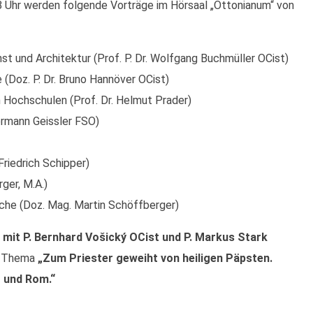
8 Uhr werden folgende Vorträge im Hörsaal „Ottonianum“ von
nst und Architektur (Prof. P. Dr. Wolfgang Buchmüller OCist)
 (Doz. P. Dr. Bruno Hannöver OCist)
n Hochschulen (Prof. Dr. Helmut Prader)
Hermann Geissler FSO)
Friedrich Schipper)
ger, M.A.)
che (Doz. Mag. Martin Schöffberger)
it P. Bernhard Vošický OCist und P. Markus Stark
um Thema
„Zum Priester geweiht von heiligen Päpsten.
 und Rom.“