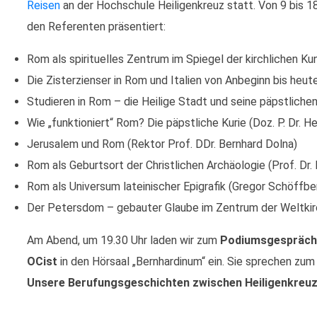
Reisen
an der Hochschule Heiligenkreuz statt. Von 9 bis 1
den Referenten präsentiert:
Rom als spirituelles Zentrum im Spiegel der kirchlichen Ku
Die Zisterzienser in Rom und Italien von Anbeginn bis heute
Studieren in Rom – die Heilige Stadt und seine päpstliche
Wie „funktioniert“ Rom? Die päpstliche Kurie (Doz. P. Dr. 
Jerusalem und Rom (Rektor Prof. DDr. Bernhard Dolna)
Rom als Geburtsort der Christlichen Archäologie (Prof. Dr. 
Rom als Universum lateinischer Epigrafik (Gregor Schöffber
Der Petersdom – gebauter Glaube im Zentrum der Weltkir
Am Abend, um 19.30 Uhr laden wir zum
Podiumsgespräch m
OCist
in den Hörsaal „Bernhardinum“ ein. Sie sprechen z
Unsere Berufungsgeschichten zwischen Heiligenkreuz