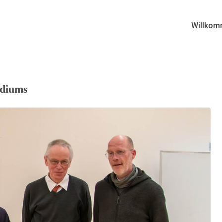
Willkom
udiums