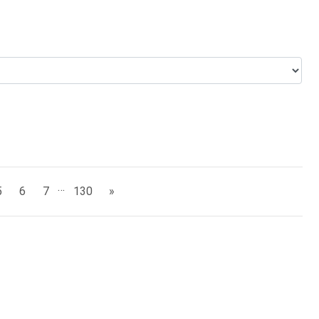
…
5
6
7
130
»