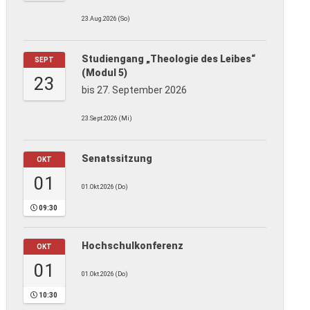
23.Aug.2026 (So)
Studiengang „Theologie des Leibes“
SEPT
(Modul 5)
23
bis 27. September 2026
23.Sept.2026 (Mi)
Senatssitzung
OKT
01
01.Okt.2026 (Do)
09:30
Hochschulkonferenz
OKT
01
01.Okt.2026 (Do)
10:30