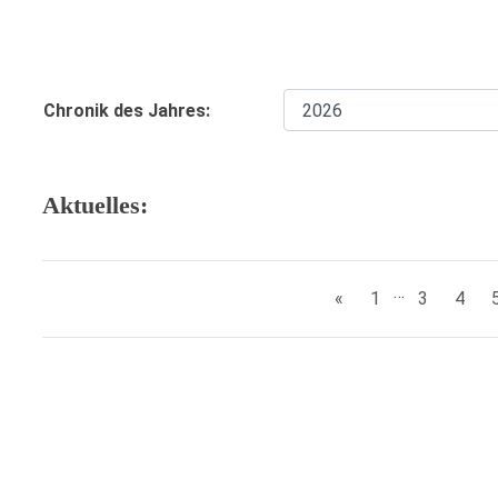
Chronik des Jahres:
Aktuelles:
…
«
1
3
4