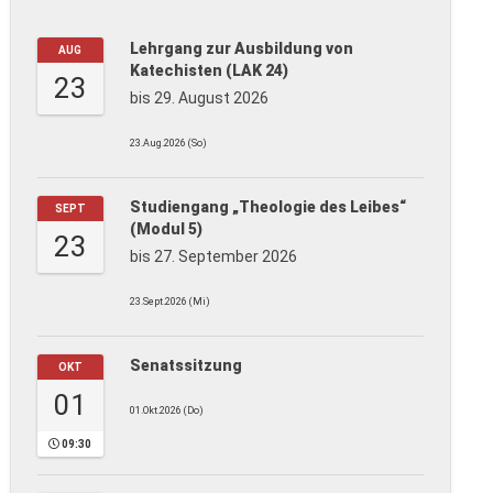
Lehrgang zur Ausbildung von
AUG
Katechisten (LAK 24)
23
bis 29. August 2026
23.Aug.2026 (So)
Studiengang „Theologie des Leibes“
SEPT
(Modul 5)
23
bis 27. September 2026
23.Sept.2026 (Mi)
Senatssitzung
OKT
01
01.Okt.2026 (Do)
09:30