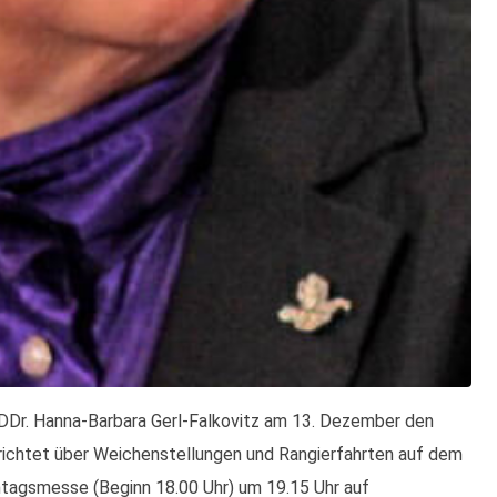
. DDr. Hanna-Barbara Gerl-Falkovitz am 13. Dezember den
erichtet über Weichenstellungen und Rangierfahrten auf dem
ntagsmesse (Beginn 18.00 Uhr) um 19.15 Uhr auf