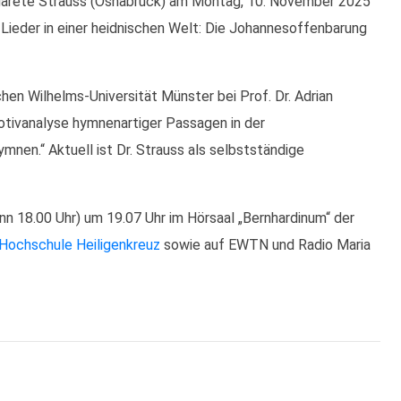
garete Strauss (Osnabrück)
am Montag, 10. November 2025
Lieder in einer heidnischen Welt: Die Johannesoffenbarung
en Wilhelms-Universität Münster bei Prof. Dr. Adrian
tivanalyse hymnenartiger Passagen in der
nen.“ Aktuell ist Dr. Strauss als selbstständige
nn 18.00 Uhr) um 19.07 Uhr im Hörsaal „Bernhardinum“ der
Hochschule Heiligenkreuz
sowie auf EWTN und Radio Maria