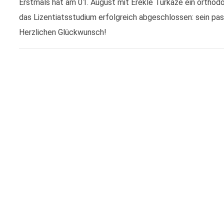
Erstmals hat am 01. August mit Erekle Turkaze ein orthod
das Lizentiatsstudium erfolgreich abgeschlossen: sein p
Herzlichen Glückwunsch!