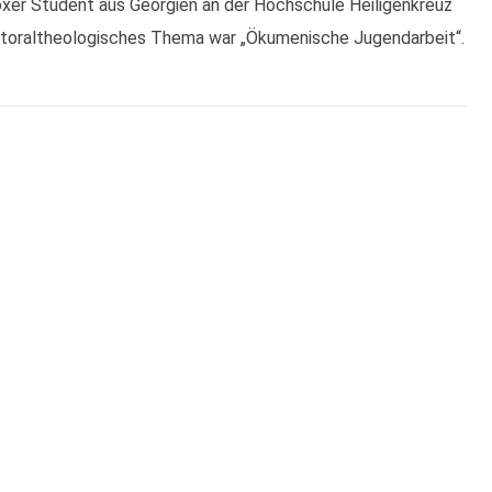
oxer Student aus Georgien an der
Hochschule Heiligenkreuz
astoraltheologisches Thema war „Ökumenische Jugendarbeit“.